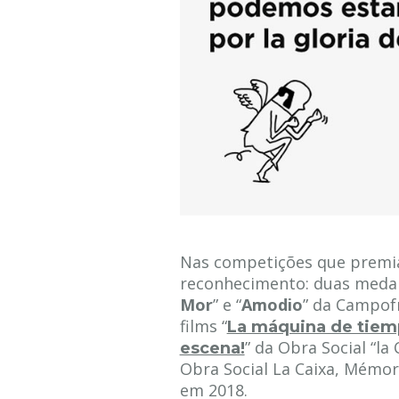
Nas competições que premiam
reconhecimento: duas medalh
Mor
” e “
Amodio
” da Campofr
films “
La máquina de tie
” da Obra Social “la
escena!
Obra Social La Caixa, Mémor
em 2018.