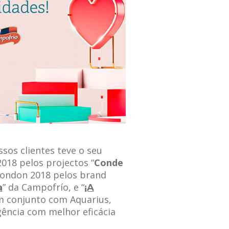
sos clientes teve o seu
018 pelos projectos “
Conde
 London 2018 pelos brand
” da Campofrío, e “
a
¡A
 em conjunto com Aquarius,
gência com melhor eficácia