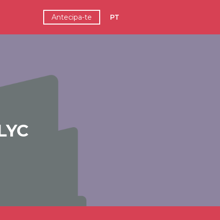
Antecipa-te
PT
LYC