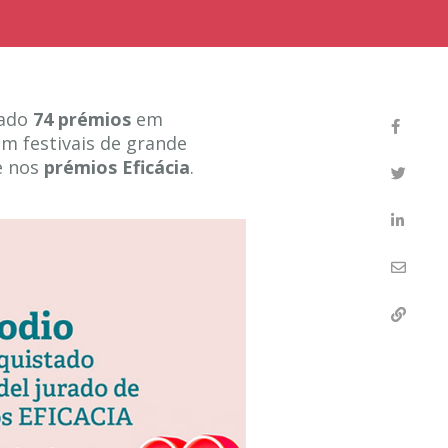
tado
74 prémios
em
m festivais de grande
 e nos
prémios Eficácia
.